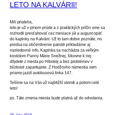
LETO NA KALVÁRII!
Milí priatelia,
leto je už v plnom prúde a z praktických príčin sme sa
rozhodli presťahovať cez mesiace júl a august opäť
do kaplnky na Kalvárii. Už to tam dobre poznáte, no
predsa na občerstvenie pamäti prikladáme aj
nasledovné info. Kaplnka sa nachádza za veľkým
kostolom Panny Márie Snežnej, šikovne k nej
dôjdete z mesta po Hlbokej a bez problémov v
blízkosti zaparkujete. Z Hodžovho námestia sem
priamo jazdí autobusová linka 147.
Tešíme sa na Vás už najbližší utorok a potom celé
leto!
ps. Táto zmena miesta bude platná až do odvolania.
29. júna 2019