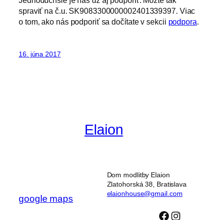
Jednoduchšie je nás už aj podporiť. Môžte tak
spraviť na č.u. SK9083300000002401339397. Viac
o tom, ako nás podporiť sa dočítate v sekcii
podpora
.
16. júna 2017
Elaion
Dom neprestajnej
modlitby
Dom modlitby Elaion
Zlatohorská 38, Bratislava
elaionhouse@gmail.com
google maps
Facebook
Instagra