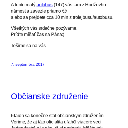
A tento malý
autobus
(147) vás tam z Hodžovho
námestia zavezie priamo 🙂
alebo sa prejdete cca 10 min z trolejbusu/autobusu.
Všetkých vás srdečne pozývame.
Príďte míňať čas na Pána:)
Tešíme sa na vás!
7. septembra 2017
Občianske združenie
Elaion sa konečne stal občianskym združením.
Veríme, že aj táto oficialita uľahčí viaceré veci.