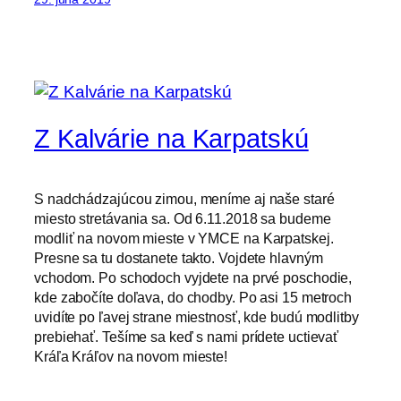
Z Kalvárie na Karpatskú
S nadchádzajúcou zimou, meníme aj naše staré
miesto stretávania sa. Od 6.11.2018 sa budeme
modliť na novom mieste v YMCE na Karpatskej.
Presne sa tu dostanete takto. Vojdete hlavným
vchodom. Po schodoch vyjdete na prvé poschodie,
kde zabočíte doľava, do chodby. Po asi 15 metroch
uvidíte po ľavej strane miestnosť, kde budú modlitby
prebiehať. Tešíme sa keď s nami prídete uctievať
Kráľa Kráľov na novom mieste!