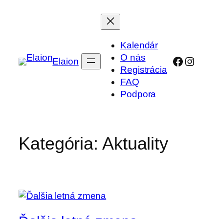
Prejsť
na
obsah
Kalendár
O nás
Faceboo
Instag
Elaion
Registrácia
FAQ
Podpora
Kategória:
Aktuality