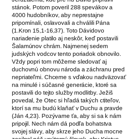
stánok. Potom poveril 288 spevákov a
4000 hudobníkov, aby neprestajne
pripomínali, oslavovali a chválili Pána
(1.Kron 15,1-16,37). Toto Dávidovo
nariadenie platilo aj neskôr, keď postavili
Šalamúnov chrám. Najmenej sedem
judských vodcov tento poriadok obnovilo.
Vždy popri tom môžeme sledovať aj
duchovnú obnovu národa a záchranu pred
nepriateľmi. Chceme s vďakou nadväzovať
na minulé i súčasné generácie, ktoré sa
postavili do tejto služby modlitby. Ježiš
povedal, že Otec si hľadá takých ctiteľov,
ktorí sa mu budú klaňať v Duchu a pravde
(Ján 4,23). Pozývame ťa, aby si sa k nám
pripojil. Nech nám dá podľa bohatstva
svojej slávy, aby skrze jeho Ducha mocne