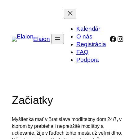
Prejsť
na
obsah
Kalendár
O nás
Faceboo
Instag
Elaion
Registrácia
FAQ
Podpora
Začiatky
Myšlienka mať v Bratislave modlitebný dom 24/7, v
ktorom by prebiehali nepretržité modlitby a
uctievanie, žije v ľuďoch tohto mesta už veľmi dlho.