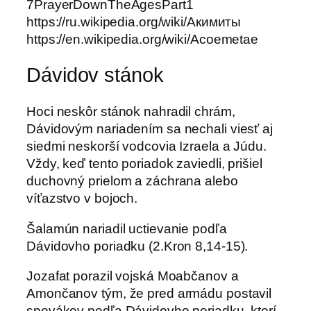
7PrayerDownTheAgesPart1
https://ru.wikipedia.org/wiki/Акимиты
https://en.wikipedia.org/wiki/Acoemetae
Dávidov stánok
Hoci neskôr stánok nahradil chrám,
Dávidovým nariadením sa nechali viesť aj
siedmi neskorší vodcovia Izraela a Júdu.
Vždy, keď tento poriadok zaviedli, prišiel
duchovný prielom a záchrana alebo
víťazstvo v bojoch.
Šalamún nariadil uctievanie podľa
Dávidovho poriadku (2.Kron 8,14-15).
Jozafat porazil vojská Moabčanov a
Amončanov tým, že pred armádu postavil
spevákov podľa Dávidovho poriadku, ktorí