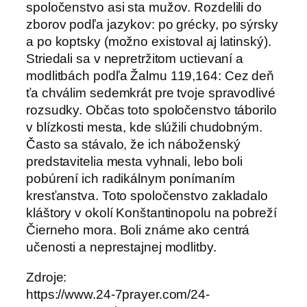
spoločenstvo asi sta mužov. Rozdelili do
zborov podľa jazykov: po grécky, po sýrsky
a po koptsky (možno existoval aj latinský).
Striedali sa v nepretržitom uctievaní a
modlitbách podľa Žalmu 119,164: Cez deň
ťa chválim sedemkrát pre tvoje spravodlivé
rozsudky. Občas toto spoločenstvo táborilo
v blízkosti mesta, kde slúžili chudobným.
Často sa stávalo, že ich náboženský
predstavitelia mesta vyhnali, lebo boli
pobúrení ich radikálnym ponímaním
kresťanstva. Toto spoločenstvo zakladalo
kláštory v okolí Konštantinopolu na pobreží
Čierneho mora. Boli známe ako centrá
učenosti a neprestajnej modlitby.
Zdroje:
https://www.24-7prayer.com/24-