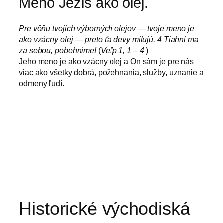
Meno Ježiš ako olej.
Pre vôňu tvojich výborných olejov — tvoje meno je
ako vzácny olej — preto ťa devy milujú. 4 Tiahni ma
za sebou, pobehnime!
(
Veľp 1, 1 – 4
)
Jeho meno je ako vzácny olej a On sám je pre nás
viac ako všetky dobrá, požehnania, služby, uznanie a
odmeny ľudí.
Historické východiská