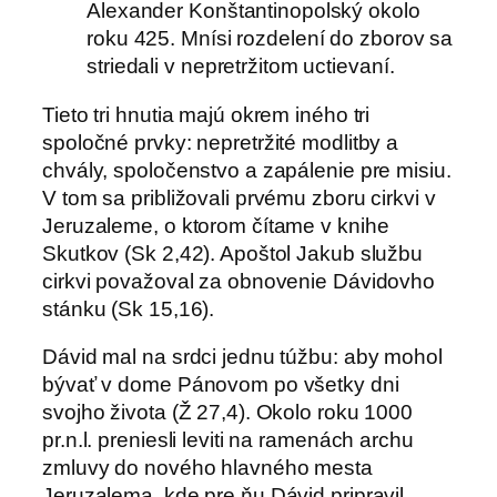
Alexander Konštantinopolský okolo
roku 425. Mnísi rozdelení do zborov sa
striedali v nepretržitom uctievaní.
Tieto tri hnutia majú okrem iného tri
spoločné prvky: nepretržité modlitby a
chvály, spoločenstvo a zapálenie pre misiu.
V tom sa približovali prvému zboru cirkvi v
Jeruzaleme, o ktorom čítame v knihe
Skutkov (Sk 2,42). Apoštol Jakub službu
cirkvi považoval za obnovenie Dávidovho
stánku (Sk 15,16).
Dávid mal na srdci jednu túžbu: aby mohol
bývať v dome Pánovom po všetky dni
svojho života (Ž 27,4). Okolo roku 1000
pr.n.l. preniesli leviti na ramenách archu
zmluvy do nového hlavného mesta
Jeruzalema, kde pre ňu Dávid pripravil