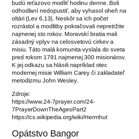
budú reťazovo modliť hodinu denne. Boli
odhodlaní nedopustiť, aby vyhasol oheň na
oltári (Lev 6,13). Neskôr sa ich počet
rozrástol a modlitby pokračovali nepretržite
najmenej sto rokov. Moravskí bratia mali
zásadný vplyv na celosvetovú cirkev a
misiu. Táto malá komunita vyslala do sveta
pred rokom 1791 najmenej 300 misionárov.
K jej odkazu sa hlásili napríklad otec
modernej misie William Carey či zakladateľ
metodizmu John Wesley.
Zdroje:
https://www.24-7prayer.com/24-
7PrayerDownTheAgesPart2
https://cs.wikipedia.org/wiki/Herrnhut
Opátstvo Bangor