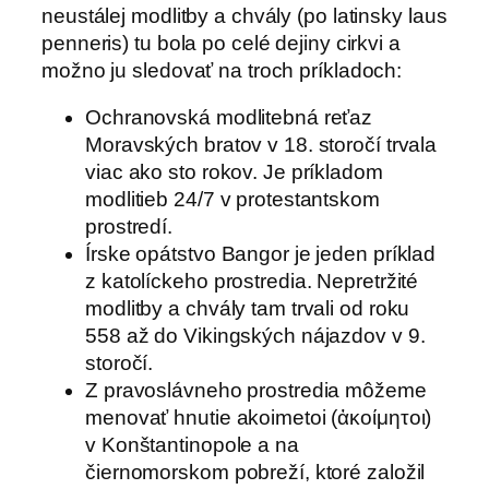
neustálej modlitby a chvály (po latinsky laus
penneris) tu bola po celé dejiny cirkvi a
možno ju sledovať na troch príkladoch:
Ochranovská modlitebná reťaz
Moravských bratov v 18. storočí trvala
viac ako sto rokov. Je príkladom
modlitieb 24/7 v protestantskom
prostredí.
Írske opátstvo Bangor je jeden príklad
z katolíckeho prostredia. Nepretržité
modlitby a chvály tam trvali od roku
558 až do Vikingských nájazdov v 9.
storočí.
Z pravoslávneho prostredia môžeme
menovať hnutie akoimetoi (ἀκοίμητοι)
v Konštantinopole a na
čiernomorskom pobreží, ktoré založil