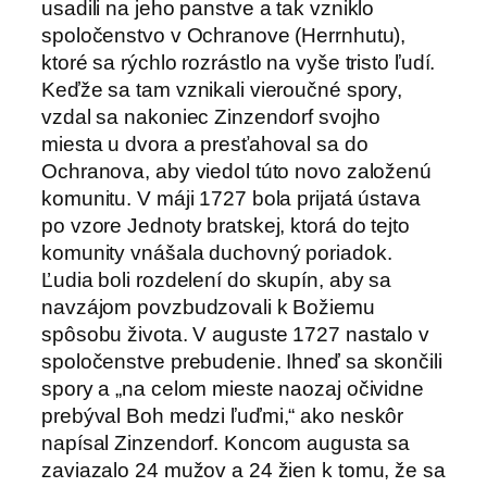
usadili na jeho panstve a tak vzniklo
spoločenstvo v Ochranove (Herrnhutu),
ktoré sa rýchlo rozrástlo na vyše tristo ľudí.
Keďže sa tam vznikali vieroučné spory,
vzdal sa nakoniec Zinzendorf svojho
miesta u dvora a presťahoval sa do
Ochranova, aby viedol túto novo založenú
komunitu. V máji 1727 bola prijatá ústava
po vzore Jednoty bratskej, ktorá do tejto
komunity vnášala duchovný poriadok.
Ľudia boli rozdelení do skupín, aby sa
navzájom povzbudzovali k Božiemu
spôsobu života. V auguste 1727 nastalo v
spoločenstve prebudenie. Ihneď sa skončili
spory a „na celom mieste naozaj očividne
prebýval Boh medzi ľuďmi,“ ako neskôr
napísal Zinzendorf. Koncom augusta sa
zaviazalo 24 mužov a 24 žien k tomu, že sa