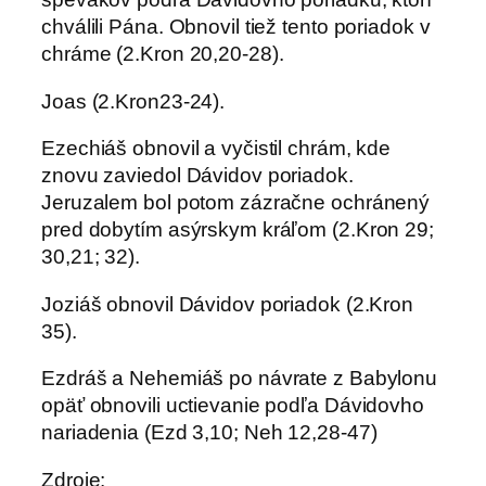
chválili Pána. Obnovil tiež tento poriadok v
chráme (2.Kron 20,20-28).
Joas (2.Kron23-24).
Ezechiáš obnovil a vyčistil chrám, kde
znovu zaviedol Dávidov poriadok.
Jeruzalem bol potom zázračne ochránený
pred dobytím asýrskym kráľom (2.Kron 29;
30,21; 32).
Joziáš obnovil Dávidov poriadok (2.Kron
35).
Ezdráš a Nehemiáš po návrate z Babylonu
opäť obnovili uctievanie podľa Dávidovho
nariadenia (Ezd 3,10; Neh 12,28-47)
Zdroje: