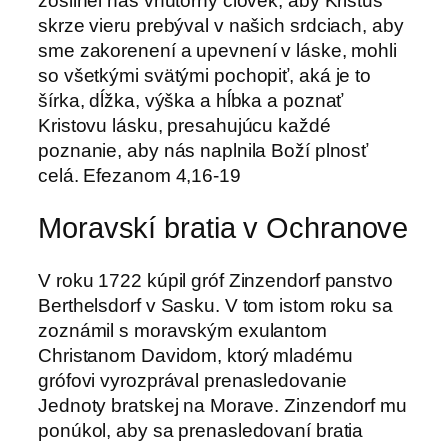
zosilnel náš vnútorný človek, aby Kristus
skrze vieru prebýval v našich srdciach, aby
sme zakorenení a upevnení v láske, mohli
so všetkými svätými pochopiť, aká je to
šírka, dĺžka, výška a hĺbka a poznať
Kristovu lásku, presahujúcu každé
poznanie, aby nás naplnila Boží plnosť
celá. Efezanom 4,16-19
Moravskí bratia v Ochranove
V roku 1722 kúpil gróf Zinzendorf panstvo
Berthelsdorf v Sasku. V tom istom roku sa
zoznámil s moravským exulantom
Christanom Davidom, ktorý mladému
grófovi vyrozprával prenasledovanie
Jednoty bratskej na Morave. Zinzendorf mu
ponúkol, aby sa prenasledovaní bratia