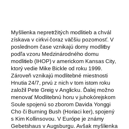
Myšlienka nepretržitých modlitieb a chvál
získava v cirkvi čoraz väčšiu pozornosť. V
poslednom čase vznikajú domy modlitby
podľa vzoru Medzinárodného domu
modlitieb (IHOP) v americkom Kansas City,
ktorý vedie Mike Bickle od roku 1999.
Zároveň vznikajú modlitebné miestnosti
Hnutia 24/7, prvú z nich v tom istom roku
založil Pete Greig v Anglicku. Ďalej možno
menovať Modlitebnú horu v juhokórejskom
Soule spojenú so zborom Davida Yonggi
Cho či Burning Bush (Horiaci ker), spojený
s Kim Kollinsovou. V Európe je známy
Gebetshaus v Augsburgu. Avšak myšlienka