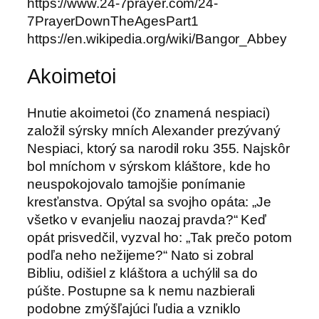
https://www.24-7prayer.com/24-
7PrayerDownTheAgesPart1
https://en.wikipedia.org/wiki/Bangor_Abbey
Akoimetoi
Hnutie akoimetoi (čo znamená nespiaci)
založil sýrsky mních Alexander prezývaný
Nespiaci, ktorý sa narodil roku 355. Najskôr
bol mníchom v sýrskom kláštore, kde ho
neuspokojovalo tamojšie ponímanie
kresťanstva. Opýtal sa svojho opáta: „Je
všetko v evanjeliu naozaj pravda?“ Keď
opát prisvedčil, vyzval ho: „Tak prečo potom
podľa neho nežijeme?“ Nato si zobral
Bibliu, odišiel z kláštora a uchýlil sa do
púšte. Postupne sa k nemu nazbierali
podobne zmýšľajúci ľudia a vzniklo