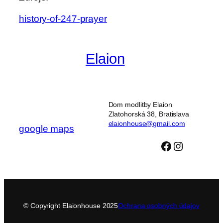
history-of-247-prayer
Elaion
Dom neprestajnej
modlitby
Dom modlitby Elaion
Zlatohorská 38, Bratislava
elaionhouse@gmail.com
google maps
Facebook
Instagra
© Copyright Elaionhouse 2025
Ochrana osobných údajov