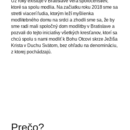
Už roky existuje v Bratislave veľa spoločenstiev,
ktoré sa spolu modlia. Na začiatku roku 2018 sme sa
stretli viacerí ľudia, ktorým leží myšlienka
modlitebného domu na srdci a zhodli sme sa, že by
sme radi mali spoločný dom modlitby v Bratislave a
pozvali do tejto iniciatívy všetkých kresťanov, ktorí sa
chcú spolu s nami modliť k Bohu Otcovi skrze Ježiša
Krista v Duchu Svätom, bez ohľadu na denomináciu,
z ktorej pochádzajú.
Prečo?