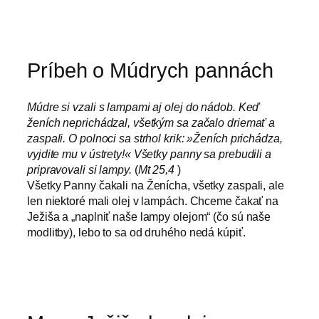
Príbeh o Múdrych pannách
Múdre si vzali s lampami aj olej do nádob. Keď
ženích neprichádzal, všetkým sa začalo driemať a
zaspali. O polnoci sa strhol krik: »Ženích prichádza,
vyjdite mu v ústrety!« Všetky panny sa prebudili a
pripravovali si lampy.
(
Mt 25,4
)
Všetky Panny čakali na Ženícha, všetky zaspali, ale
len niektoré mali olej v lampách. Chceme čakať na
Ježiša a „naplniť naše lampy olejom“ (čo sú naše
modlitby), lebo to sa od druhého nedá kúpiť.