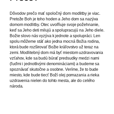
Dôvodov prečo mať spoločný dom modlitby je viac.
Pretože Boh je toho hoden a Jeho dom sa nazýva
domom modlitby. Otec uvoľňuje svoje požehnanie,
keď sa Jeho deti milujú a spolupracujú na Jeho diele.
Božie slovo nás vyzýva k jednote a spolupráci. Len
spolu môžeme stáť ako jedna mocná Božia rodina,
ktorá bude rozširovať Božie kráľovstvo už teraz na
zemi. Modlitebný dom má byť miestom uzdravovania
vzťahov, kde sa budú búrať predsudky medzi nami
(ľuďmi i jednotlivými denomináciami) a budeme sa
spoznávať skutočne a osobne. Veríme, že to bude
miesto, kde bude tiecť Boží olej pomazania a rieka
uzdravenia nielen do tohto mesta, ale do celého
národa.