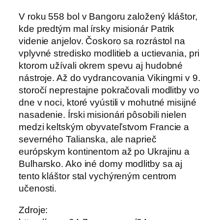
V roku 558 bol v Bangoru založený kláštor,
kde predtým mal írsky misionár Patrik
videnie anjelov. Čoskoro sa rozrástol na
vplyvné stredisko modlitieb a uctievania, pri
ktorom užívali okrem spevu aj hudobné
nástroje. Až do vydrancovania Vikingmi v 9.
storočí neprestajne pokračovali modlitby vo
dne v noci, ktoré vyústili v mohutné misijné
nasadenie. Írski misionári pôsobili nielen
medzi keltským obyvateľstvom Francie a
severného Talianska, ale naprieč
európskym kontinentom až po Ukrajinu a
Bulharsko. Ako iné domy modlitby sa aj
tento kláštor stal vychýreným centrom
učenosti.
Zdroje: